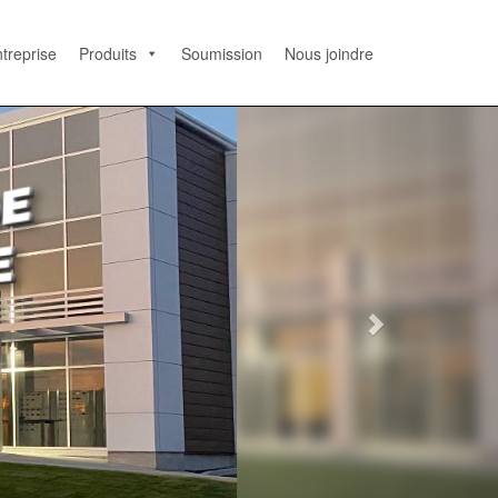
treprise
Produits
Soumission
Nous joindre
N
e
x
t