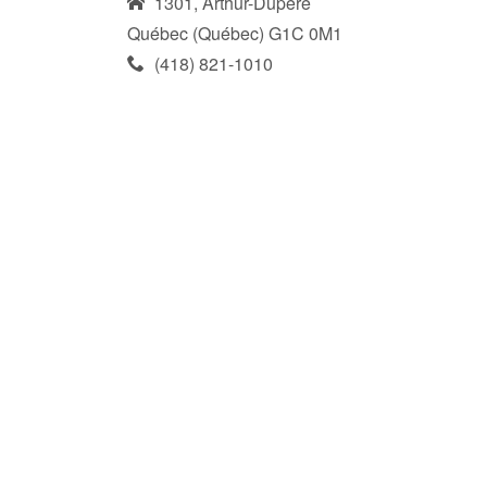
1301, Arthur-Dupéré
Québec (Québec) G1C 0M1
(418) 821-1010