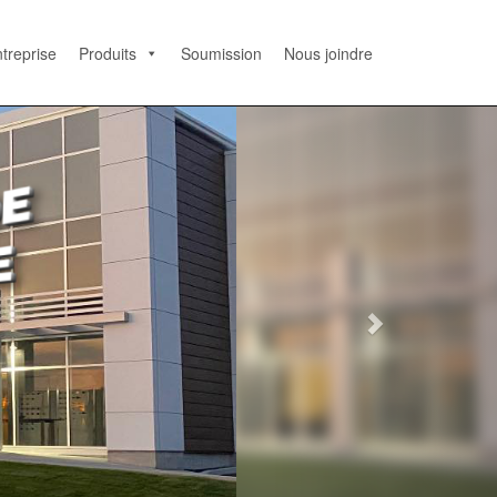
treprise
Produits
Soumission
Nous joindre
N
e
x
t