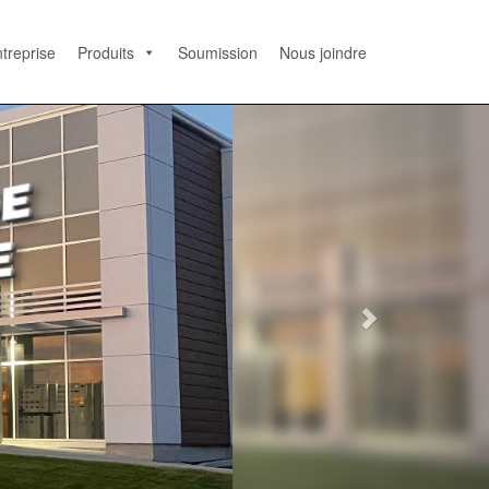
treprise
Produits
Soumission
Nous joindre
N
e
x
t