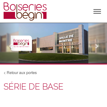
P
N
r
e
e
x
v
t
i
o
u
s
< Retour aux portes
SÉRIE DE BASE